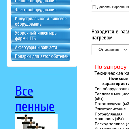
Пенное оборудование
Добавить к сравнени
Электрооборудование
Индустриальное и пищевое
оборудование
Находится в раз
Уборочный инвентарь
нагревом
фирмы ТТS
Аксессуары и запчасти
Описание
Подарки для автолюбителей
По запросу
Технические х
Название
характерист
Все
Тип оборудовани
Тепловая мощнос
(кВт)
пенные
Поток воздуха (м3
Электропитание
Потребляемая
мощность (кВт)
Расход топлива (л
Диаметр крыльча