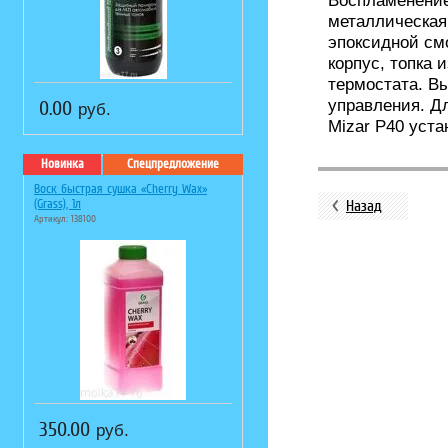
Воспламенение
металлическая
эпоксидной см
корпус, топка
термостата. В
управления. Д
0.00
руб.
Mizar P40 уста
Новинка
Спецпредложение
Воск быстрая сушка «Cherry Wax»
(Grass), 1л
Назад
Артикул: 138100
350.00
руб.