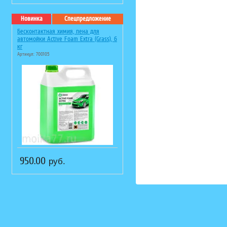
Новинка
Спецпредложение
Бесконтактная химия, пена для
автомойки Active Foam Extra (Grass), 6
кг
Артикул: 700105
950.00
руб.