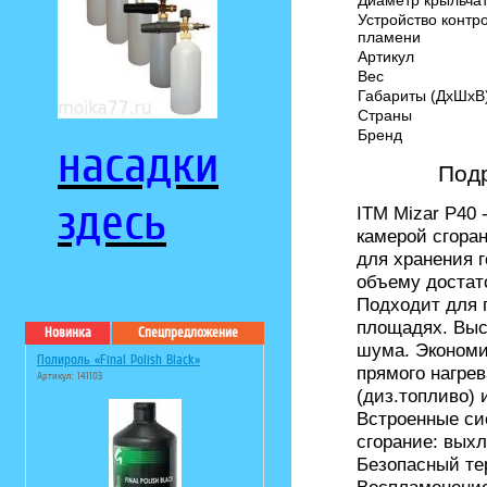
Устройство контр
пламени
Артикул
Вес
Габариты (ДхШхВ
Страны
Бренд
насадки
Подр
здесь
ITM Mizar P40 
камерой сгора
для хранения г
объему достат
Подходит для 
площадях. Выс
Новинка
Спецпредложение
шума. Экономи
Полироль «Final Polish Black»
прямого нагре
Артикул: 141103
(диз.топливо)
Встроенные си
сгорание: вых
Безопасный те